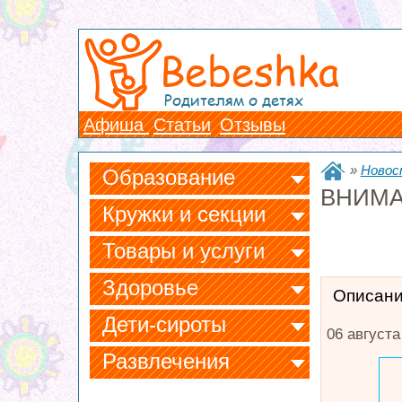
Bebeshka
Родителям о детях
Афиша
Статьи
Отзывы
»
Новос
Образование
ВНИМАН
Кружки и секции
Товары и услуги
Здоровье
Описан
Дети-сироты
06 августа
Развлечения