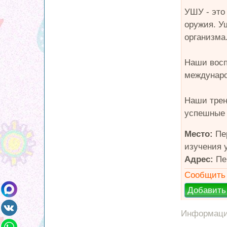
УШУ - это
оружия. У
организма
Наши восп
междунаро
Наши трен
успешные 
Место:
Пер
изучения 
Адрес:
Пе
Сообщить 
Информация