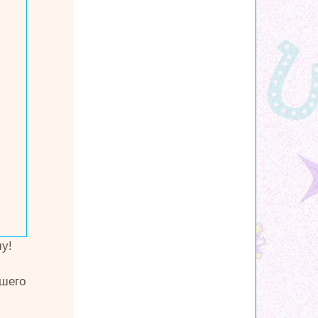
у!
йшего