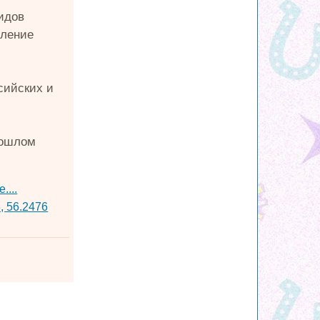
идов
пление
сийских и
рошлом
....
, 56.2476