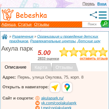
Пермь
Вход
Bebeshka
Афиша
Статьи
Отзывы
»
Развлечения
»
Организация и проведение детских
праздников
,
Развлекательные центры
,
Детские шоу
Акула парк
5.00
оставить отзыв
2833 оценки
Описание
Карта
Отзывы
Адрес:
Пермь
,
улица Окулова, 75, корп. 8
Открыть в навигаторе:
Сайт и соцсети:
akulapark.ru/
vk.com/coolakulaprk
t.me/coolakulaprk