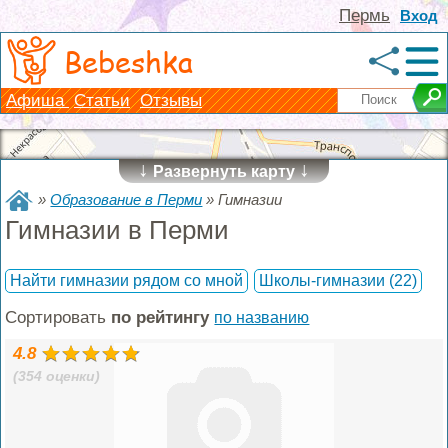
Пермь
Вход
Bebeshka
Афиша
Статьи
Отзывы
↓
↓
Развернуть карту
»
Образование в Перми
»
Гимназии
Гимназии в Перми
Найти гимназии рядом со мной
Школы-гимназии
(22)
Сортировать
по рейтингу
по названию
4.8
(354 оценки)