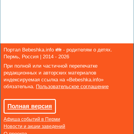
Портал Bebeshka.info 👪 - родителям о детях.
Пермь, Россия | 2014 - 2026
При полной или частичной перепечатке
редакционных и авторских материалов
индексируемая ссылка на «Bebeshka.info»
обязательна.
Полная версия
Афиша событий в Перми
Новости и акции заведений