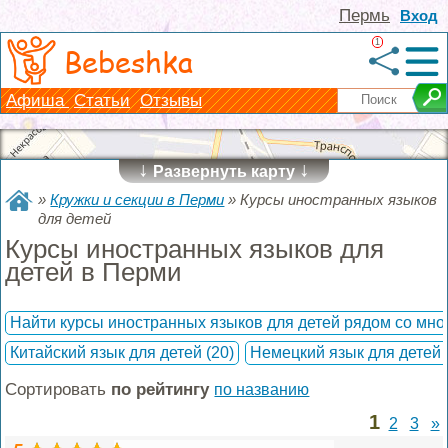
Пермь
Вход
1
Bebeshka
Афиша
Статьи
Отзывы
↓
↓
Развернуть карту
»
Кружки и секции в Перми
»
Курсы иностранных языков
для детей
Курсы иностранных языков для
детей в Перми
Найти курсы иностранных языков для детей рядом со мно
Китайский язык для детей
(20)
Немецкий язык для детей
Сортировать
по рейтингу
по названию
1
2
3
»