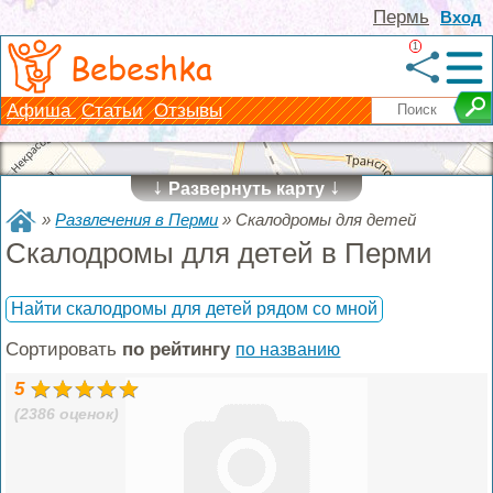
Пермь
Вход
1
Bebeshka
Афиша
Статьи
Отзывы
↓
↓
Развернуть карту
»
Развлечения в Перми
»
Скалодромы для детей
Скалодромы для детей в Перми
Найти скалодромы для детей рядом со мной
Сортировать
по рейтингу
по названию
5
(2386 оценок)