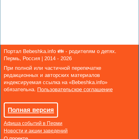
Портал Bebeshka.info 👪 - родителям о детях.
Пермь, Россия | 2014 - 2026
При полной или частичной перепечатке
редакционных и авторских материалов
индексируемая ссылка на «Bebeshka.info»
обязательна.
Полная версия
Афиша событий в Перми
Новости и акции заведений