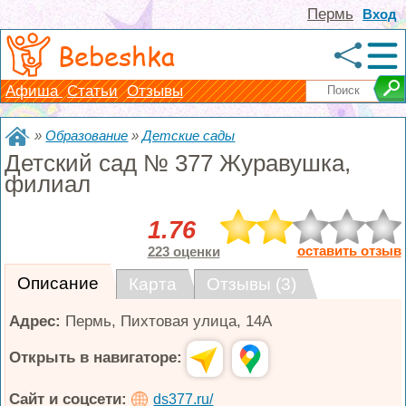
Пермь
Вход
Bebeshka
Афиша
Статьи
Отзывы
»
Образование
»
Детские сады
Детский сад № 377 Журавушка,
филиал
1.76
оставить отзыв
223 оценки
Описание
Карта
Отзывы (3)
Адрес:
Пермь
,
Пихтовая улица, 14А
Открыть в навигаторе:
Сайт и соцсети:
ds377.ru/