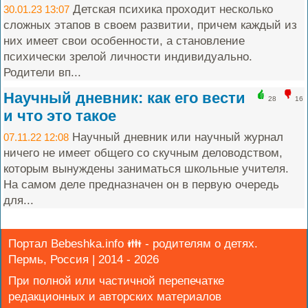
Детская психика проходит несколько
30.01.23 13:07
сложных этапов в своем развитии, причем каждый из
них имеет свои особенности, а становление
психически зрелой личности индивидуально.
Родители вп...
Научный дневник: как его вести
28
16
и что это такое
Научный дневник или научный журнал
07.11.22 12:08
ничего не имеет общего со скучным деловодством,
которым вынуждены заниматься школьные учителя.
На самом деле предназначен он в первую очередь
для...
Портал Bebeshka.info 👪 - родителям о детях.
Пермь, Россия | 2014 - 2026
При полной или частичной перепечатке
редакционных и авторских материалов