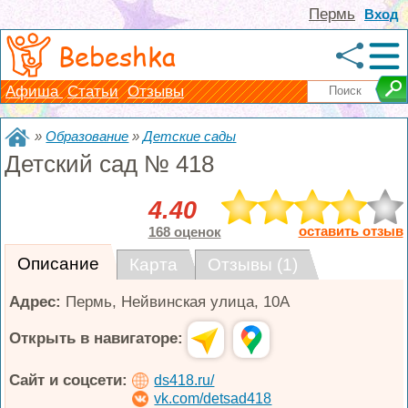
Пермь
Вход
Bebeshka
Афиша
Статьи
Отзывы
»
Образование
»
Детские сады
Детский сад № 418
4.40
оставить отзыв
168 оценок
Описание
Карта
Отзывы (1)
Адрес:
Пермь
,
Нейвинская улица, 10А
Открыть в навигаторе:
Сайт и соцсети:
ds418.ru/
vk.com/detsad418